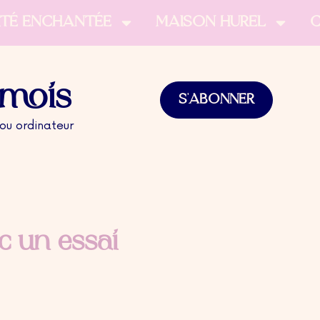
ITÉ ENCHANTÉE
MAISON HUREL
mois
Alternati
S'ABONNER
 ou ordinateur
c un essai