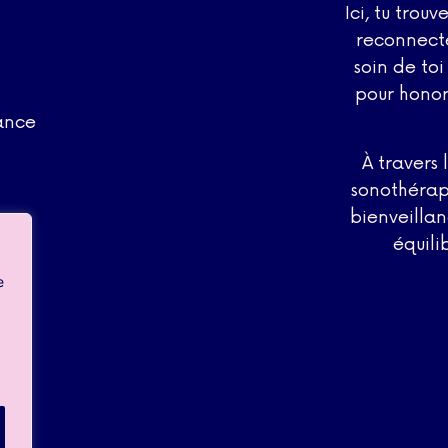
Ici, tu trouv
reconnecte
soin de to
pour honor
ance
À travers 
sonothérap
bienveillan
équili
e
es