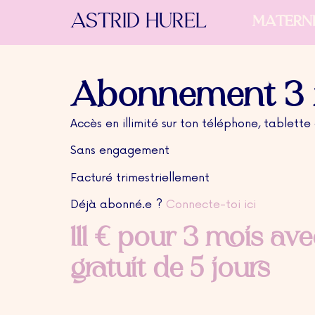
ASTRID HUREL
MATERN
Abonnement 3 
Accès en illimité sur ton téléphone, tablette
Sans engagement
Facturé trimestriellement
Déjà abonné.e ?
Connecte-toi ici
111
€
pour 3 mois ave
gratuit de 5 jours